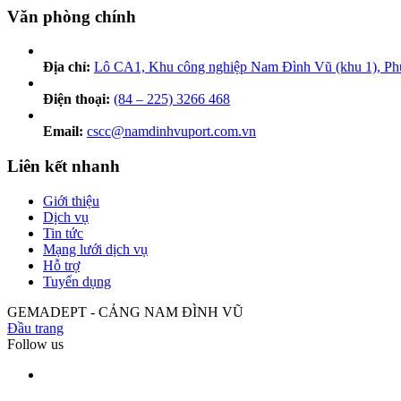
Văn phòng chính
Địa chỉ:
Lô CA1, Khu công nghiệp Nam Đình Vũ (khu 1), Ph
Điện thoại:
(84 – 225) 3266 468
Email:
cscc@namdinhvuport.com.vn
Liên kết nhanh
Giới thiệu
Dịch vụ
Tin tức
Mạng lưới dịch vụ
Hỗ trợ
Tuyển dụng
GEMADEPT - CẢNG NAM ĐÌNH VŨ
Đầu trang
Follow us