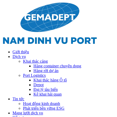
Giới thiệu
Dịch vụ
Khai thác cảng
Hàng container chuyên dụng
Hàng rời dự án
Port Logistics
Khai thác hàng Ô tô
Depot
Đại lý tàu biển
Kê khai hải quan
Tin tức
Hoạt động kinh doanh
Phát triển bền vững ESG
Mạng lưới dịch vụ