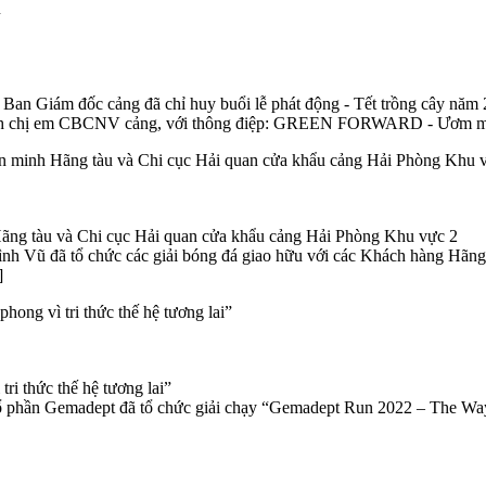
Ban Giám đốc cảng đã chỉ huy buổi lễ phát động - Tết trồng cây năm 
c anh chị em CBCNV cảng, với thông điệp: GREEN FORWARD - Ươm mầ
ãng tàu và Chi cục Hải quan cửa khẩu cảng Hải Phòng Khu vực 2
nh Vũ đã tổ chức các giải bóng đá giao hữu với các Khách hàng Hãn
]
ri thức thế hệ tương lai”
y cổ phần Gemadept đã tổ chức giải chạy “Gemadept Run 2022 – The W