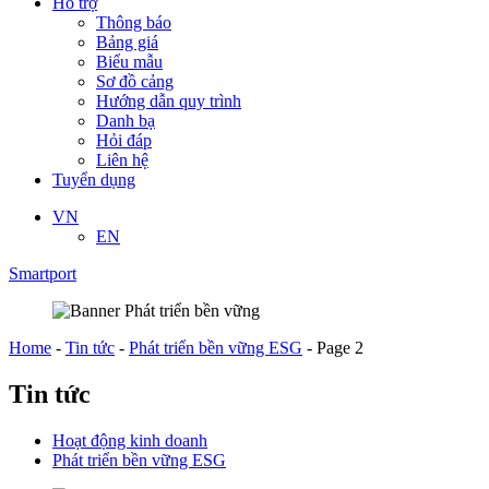
Hỗ trợ
Thông báo
Bảng giá
Biểu mẫu
Sơ đồ cảng
Hướng dẫn quy trình
Danh bạ
Hỏi đáp
Liên hệ
Tuyển dụng
VN
EN
Smartport
Home
-
Tin tức
-
Phát triển bền vững ESG
-
Page 2
Tin tức
Hoạt động kinh doanh
Phát triển bền vững ESG