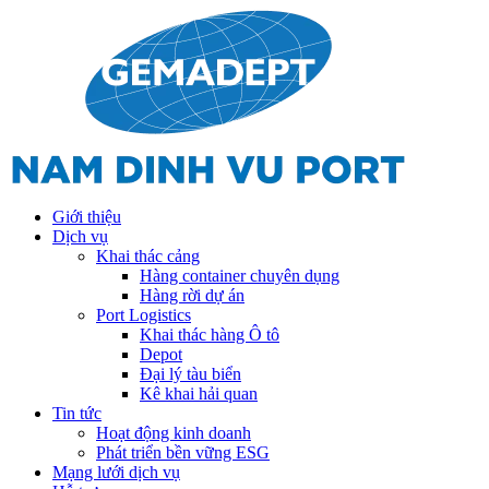
Giới thiệu
Dịch vụ
Khai thác cảng
Hàng container chuyên dụng
Hàng rời dự án
Port Logistics
Khai thác hàng Ô tô
Depot
Đại lý tàu biển
Kê khai hải quan
Tin tức
Hoạt động kinh doanh
Phát triển bền vững ESG
Mạng lưới dịch vụ