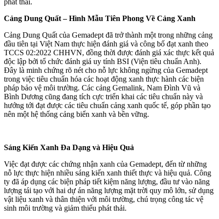
phát thải.
Cảng Dung Quất – Hình Mẫu Tiên Phong Về Cảng Xanh
Cảng Dung Quất của Gemadept đã trở thành một trong những cảng
đầu tiên tại Việt Nam thực hiện đánh giá và công bố đạt xanh theo
TCCS 02:2022 CHHVN, đồng thời được đánh giá xác thực kết quả
độc lập bởi tổ chức đánh giá uy tính BSI (Viện tiêu chuẩn Anh).
Đây là minh chứng rõ nét cho nỗ lực không ngừng của Gemadept
trong việc tiêu chuẩn hóa các hoạt động xanh thực hành các biện
pháp bảo vệ môi trường. Các cảng Gemalink, Nam Đình Vũ và
Bình Dương cũng đang tích cực triển khai các tiêu chuẩn này và
hướng tới đạt được các tiêu chuẩn cảng xanh quốc tế, góp phần tạo
nên một hệ thống cảng biển xanh và bền vững.
Sáng Kiến Xanh Đa Dạng và Hiệu Quả
Việc đạt được các chứng nhận xanh của Gemadept, đến từ những
nỗ lực thực hiện nhiều sáng kiến xanh thiết thực và hiệu quả. Công
ty đã áp dụng các biện pháp tiết kiệm năng lượng, đầu tư vào năng
lượng tái tạo với hai dự án năng lượng mặt trời quy mô lớn, sử dụng
vật liệu xanh và thân thiện với môi trường, chú trọng công tác vệ
sinh môi trường và giảm thiểu phát thải.