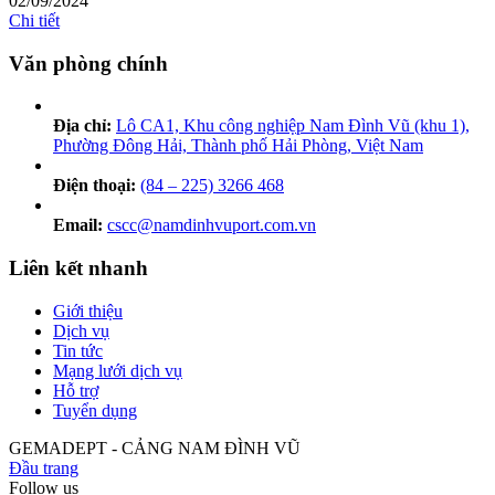
02/09/2024
Chi tiết
Văn phòng chính
Địa chỉ:
Lô CA1, Khu công nghiệp Nam Đình Vũ (khu 1),
Phường Đông Hải, Thành phố Hải Phòng, Việt Nam
Điện thoại:
(84 – 225) 3266 468
Email:
cscc@namdinhvuport.com.vn
Liên kết nhanh
Giới thiệu
Dịch vụ
Tin tức
Mạng lưới dịch vụ
Hỗ trợ
Tuyển dụng
GEMADEPT - CẢNG NAM ĐÌNH VŨ
Đầu trang
Follow us