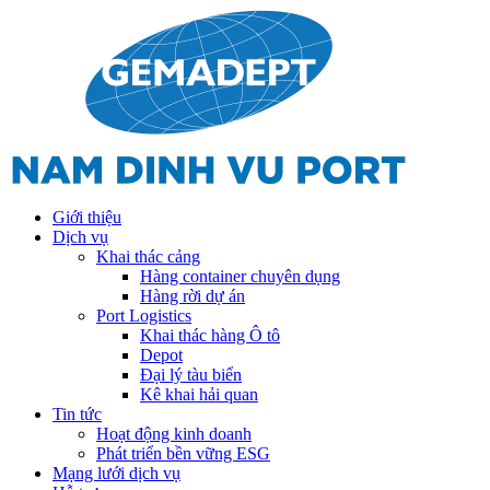
Giới thiệu
Dịch vụ
Khai thác cảng
Hàng container chuyên dụng
Hàng rời dự án
Port Logistics
Khai thác hàng Ô tô
Depot
Đại lý tàu biển
Kê khai hải quan
Tin tức
Hoạt động kinh doanh
Phát triển bền vững ESG
Mạng lưới dịch vụ